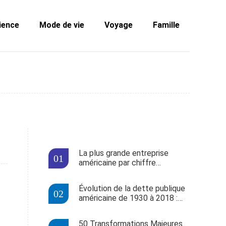
ience
Mode de vie
Voyage
Famille
La plus grande entreprise
américaine par chiffre
d'affaires l'année de votre
naissance (1955-2017)
Évolution de la dette publique
américaine de 1930 à 2018 :
découvrez les chiffres année
par année depuis votre
50 Transformations Majeures