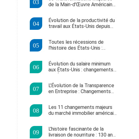
naissance
de la Main-d'Œuvre Américaine
en 50 Ans
Évolution de la productivité du
travail aux États-Unis depuis
1950 : une analyse année par
année
Toutes les récessions de
l'histoire des États-Unis :
causes, impacts et réponses
économiques
Évolution du salaire minimum
aux États-Unis : changements
par État
L'Évolution de la Transparence
en Entreprise : Changements
et Impacts au Fil du Temps
Les 11 changements majeurs
du marché immobilier américain
en 2021
L'histoire fascinante de la
livraison de nourriture : 130 ans