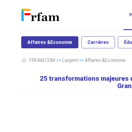
Affaires &Economie
Carrières
Édu
FRFAM.COM
>>
L'argent
>>
Affaires &Economie
25 transformations majeures d
Gran