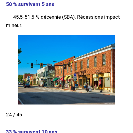
50 % survivent 5 ans
45,5-51,5 % décennie (SBA). Récessions impact
mineur.
24 / 45
33 % survivent 10 ans